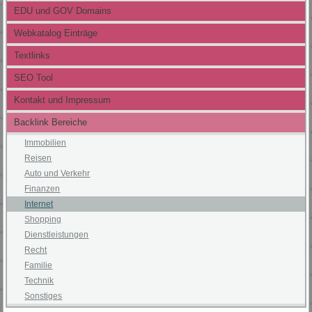
EDU und GOV Domains
Webkatalog Einträge
Textlinks
SEO Tool
Kontakt und Impressum
Backlink Bereiche
Immobilien
Reisen
Auto und Verkehr
Finanzen
Internet
Shopping
Dienstleistungen
Recht
Familie
Technik
Sonstiges